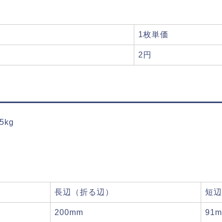
1枚単価
2円
5kg
長辺（折る辺）
短辺
200mm
91