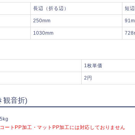
長辺（折る辺）
短辺
250mm
91
1030mm
72
1枚単価
2円
き観音折)
5kg
g+コートPP加工・マットPP加工には対応しておりません