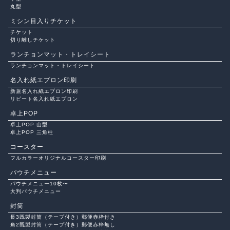
丸型
ミシン目入りチケット
チケット
切り離しチケット
ランチョンマット・トレイシート
ランチョンマット・トレイシート
名入れ紙エプロン印刷
新規名入れ紙エプロン印刷
リピート名入れ紙エプロン
卓上POP
卓上POP 山型
卓上POP 三角柱
コースター
フルカラーオリジナルコースター印刷
パウチメニュー
パウチメニュー10枚〜
大判パウチメニュー
封筒
長3既製封筒（テープ付き）郵便赤枠付き
角2既製封筒（テープ付き）郵便赤枠無し