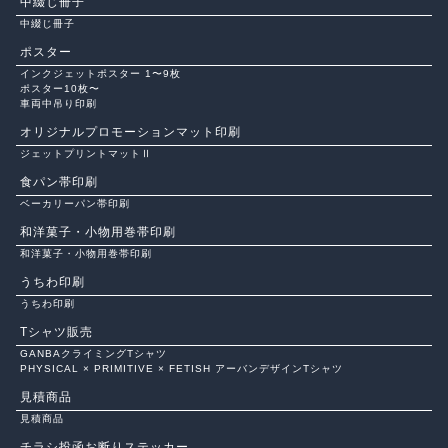
中綴じ冊子
中綴じ冊子
ポスター
インクジェットポスター 1〜9枚
ポスター10枚〜
車両中吊り印刷
オリジナルプロモーションマット印刷
ジェットプリントマットⅡ
食パン帯印刷
ベーカリーパン帯印刷
和洋菓子・小物用巻帯印刷
和洋菓子・小物用巻帯印刷
うちわ印刷
うちわ印刷
Tシャツ販売
GANBAクライミングTシャツ
PHYSICAL × PRIMITIVE × FETISH アーバンデザインTシャツ
見積商品
見積商品
チラシ投函お断りステッカー